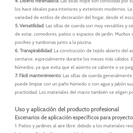
4. Diseño minimalista:
Las sillas Rope son conocidas por su
los hace ideales para interiores y exteriores modernos. 
variedad de estilos de decoración del hogar, desde el es
5. Versatilidad:
Las sillas de cuerda son muy versátiles y s
de estar, comedores, patios o espacios de jardín. Muchos d
porches y tumbonas junto a la piscina.
6. Transpirabilidad:
La construcción de tejido abierto del a
sentarse, especialmente durante los meses más cálidos. Est
húmedos, ya que evita que el asiento se caliente o se pegu
7. Fácil mantenimiento:
Las sillas de cuerda generalmente 
puede limpiar con un paño húmedo o con agua y jabón sua
practicidad. Los materiales del marco también se eligen po
Uso y aplicación del producto profesional
Escenarios de aplicación específicos para proyecto
1. Patios y jardines al aire libre: debido a los materiales r