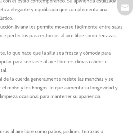
al con el estilo contemporáneo. Su apariencia estilizada
as@artsu
stética elegante y equilibrada que complementa una
ústico.
rucción liviana les permite moverse fácilmente entre salas
ace perfectos para entornos al aire libre como terrazas,
te, lo que hace que la silla sea fresca y cómoda para
ular para sentarse al aire libre en climas cálidos o
tal.
al de la cuerda generalmente resiste las manchas y se
r el moho y los hongos, lo que aumenta su longevidad y
 limpieza ocasional para mantener su apariencia.
rnos al aire libre como patios, jardines, terrazas o