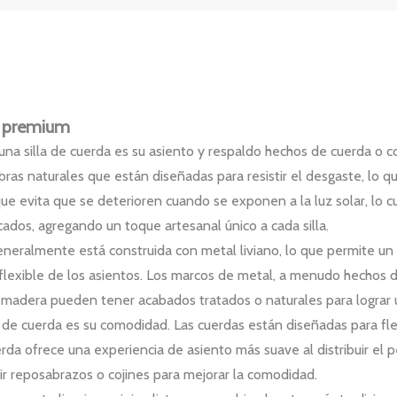
da premium
e una silla de cuerda es su asiento y respaldo hechos de cuerda o 
ibras naturales que están diseñadas para resistir el desgaste, lo 
que evita que se deterioren cuando se exponen a la luz solar, lo 
cados, agregando un toque artesanal único a cada silla.
eneralmente está construida con metal liviano, lo que permite un f
flexible de los asientos. Los marcos de metal, a menudo hechos d
 madera pueden tener acabados tratados o naturales para lograr u
lla de cuerda es su comodidad. Las cuerdas están diseñadas para f
 cuerda ofrece una experiencia de asiento más suave al distribuir e
r reposabrazos o cojines para mejorar la comodidad.