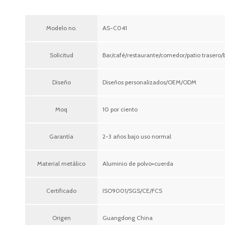
Modelo no.
AS-C041
Solicitud
Bar/café/restaurante/comedor/patio trasero/
Diseño
Diseños personalizados/OEM/ODM
Moq
10 por ciento
Garantía
2-3 años bajo uso normal
Material metálico
Aluminio de polvo+cuerda
Certificado
ISO9001/SGS/CE/FCS
Origen
Guangdong China