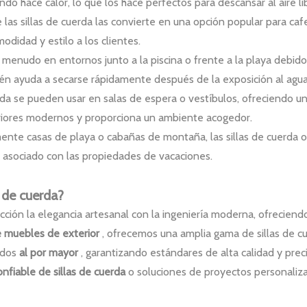
do hace calor, lo que los hace perfectos para descansar al aire li
e las sillas de cuerda las convierte en una opción popular para caf
odidad y estilo a los clientes.
 a menudo en entornos junto a la piscina o frente a la playa debid
ién ayuda a secarse rápidamente después de la exposición al agua
cuerda se pueden usar en salas de espera o vestíbulos, ofreciendo
teriores modernos y proporciona un ambiente acogedor.
ente casas de playa o cabañas de montaña, las sillas de cuerda of
asociado con las propiedades de vacaciones.
 de cuerda?
cción la elegancia artesanal con la ingeniería moderna, ofreciendo
de muebles de exterior
, ofrecemos una amplia gama de sillas de c
idos
al por mayor
, garantizando estándares de alta calidad y pre
onfiable de sillas de cuerda
o soluciones de proyectos personaliz