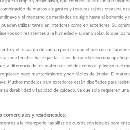
 aspecto limpio y minimalista, que combina la artesanía tradicion
La combinación de marcos elegantes y texturas tejidas crea una e
candinavo y el moderno de mediados de siglo hasta el bohemio y r
e pueden utilizar tanto en interiores como en exteriores. Su const
iseños son resistentes a la humedad y al daño solar, lo que los h
siento y el respaldo de cuerda permite que el aire circule libremen
a característica hace que las sillas de cuerda sean una opción pop
e, a diferencia de los materiales sólidos como el plástico o el me
requieren poco mantenimiento y son fáciles de limpiar. El materi
ve. Muchos modelos para exteriores están diseñados para resisti
r su durabilidad y facilidad de cuidado, ya que solo requieren una
s comerciales y residenciales:
esistentes a la intemperie, las sillas de cuerda son ideales para ento