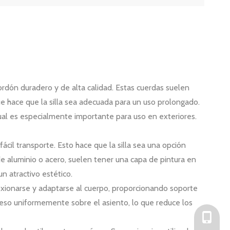
cordón duradero y de alta calidad. Estas cuerdas suelen
que hace que la silla sea adecuada para un uso prolongado.
cual es especialmente importante para uso en exteriores.
ácil transporte. Esto hace que la silla sea una opción
e aluminio o acero, suelen tener una capa de pintura en
n atractivo estético.
lexionarse y adaptarse al cuerpo, proporcionando soporte
l peso uniformemente sobre el asiento, lo que reduce los
+86-136