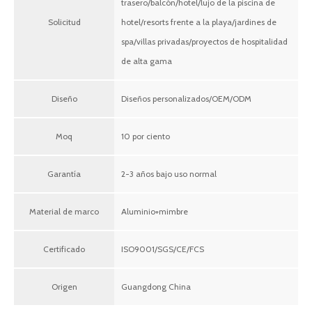
trasero/balcón/hotel/lujo de la piscina de
Solicitud
hotel/resorts frente a la playa/jardines de
spa/villas privadas/proyectos de hospitalidad
de alta gama
Diseño
Diseños personalizados/OEM/ODM
Moq
10 por ciento
Garantía
2-3 años bajo uso normal
Material de marco
Aluminio+mimbre
Certificado
ISO9001/SGS/CE/FCS
Origen
Guangdong China