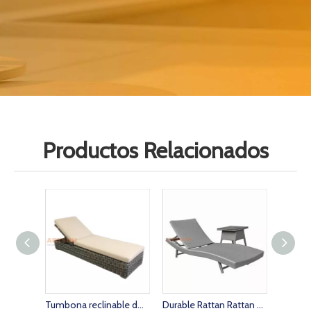
Productos Relacionados
Tumbona reclinable de ratán sintético para Hotel Villa con muebles Cushion-Customized
Durable Rattan Rattan Outdoor Titor con mesa auxiliar opcional combinada