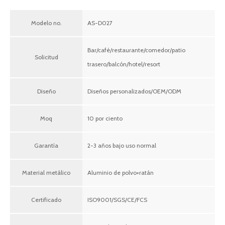
Modelo no.
AS-D027
Bar/café/restaurante/comedor/patio
Solicitud
trasero/balcón/hotel/resort
Diseño
Diseños personalizados/OEM/ODM
Moq
10 por ciento
Garantía
2-3 años bajo uso normal
Material metálico
Aluminio de polvo+ratán
Certificado
ISO9001/SGS/CE/FCS