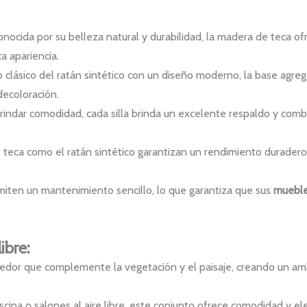
onocida por su belleza natural y durabilidad, la madera de teca ofr
a apariencia.
lásico del ratán sintético con un diseño moderno, la base agrega 
decoloración.
rindar comodidad, cada silla brinda un excelente respaldo y com
 teca como el ratán sintético garantizan un rendimiento duradero
ermiten un mantenimiento sencillo, lo que garantiza que sus
mueble
ibre:
medor que complemente la vegetación y el paisaje, creando un amb
piscina o salones al aire libre, este conjunto ofrece comodidad y 