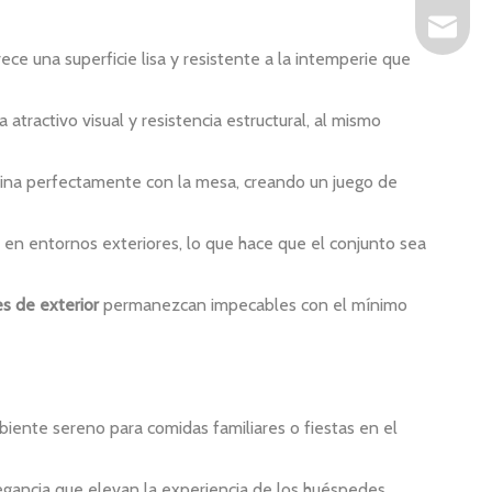
as@artsu
ece una superficie lisa y resistente a la intemperie que
atractivo visual y resistencia estructural, al mismo
bina perfectamente con la mesa, creando un juego de
 en entornos exteriores, lo que hace que el conjunto sea
s de exterior
permanezcan impecables con el mínimo
iente sereno para comidas familiares o fiestas en el
elegancia que elevan la experiencia de los huéspedes.