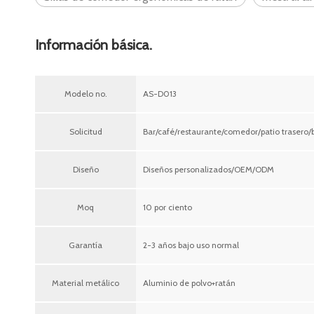
Información básica.
Modelo no.
AS-D013
Solicitud
Bar/café/restaurante/comedor/patio trasero/b
Diseño
Diseños personalizados/OEM/ODM
Moq
10 por ciento
Garantía
2-3 años bajo uso normal
Material metálico
Aluminio de polvo+ratán