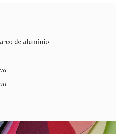
arco de aluminio
OYO
OYO