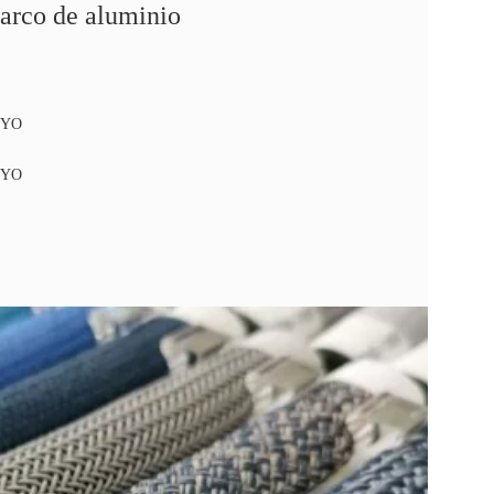
arco de aluminio
OYO
OYO