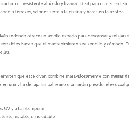
estructura es
resistente al óxido y liviana
, ideal para uso en exteri
o a terrazas, salones junto a la piscina y bares en la azotea.
diván redondo ofrece un amplio espacio para descansar y relajarse.
 extraíbles hacen que el mantenimiento sea sencillo y cómodo. Es
ellas.
 permiten que este diván combine maravillosamente con
mesas de
a en una villa de lujo, un balneario o un jardín privado, eleva cual
os UV y a la intemperie
stente, estable e inoxidable