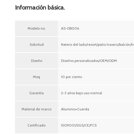
Información básica.
Modelo no.
AS-DB006
Solicitud
Natero del lado/resort/patio trasero/balcón/ho
Diseño
Diseños personalizados/OEM/ODM
Moq
10 por ciento
Garantía
2-3 años bajo uso normal
Material de marco
Aluminio+Cuerda
Certificado
ISO9001/SGS/CE/FCS