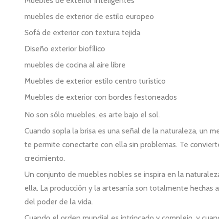
Muebles de exterior inteligentes
muebles de exterior de estilo europeo
Sofá de exterior con textura tejida
Diseño exterior biofílico
muebles de cocina al aire libre
Muebles de exterior estilo centro turístico
Muebles de exterior con bordes festoneados
No son sólo muebles, es arte bajo el sol.
Cuando sopla la brisa es una señal de la naturaleza, un m
te permite conectarte con ella sin problemas. Te convier
crecimiento.
Un conjunto de muebles nobles se inspira en la naturalez
ella. La producción y la artesanía son totalmente hechas 
del poder de la vida.
Cuando el orden mundial es intrincado y complejo, y cuan