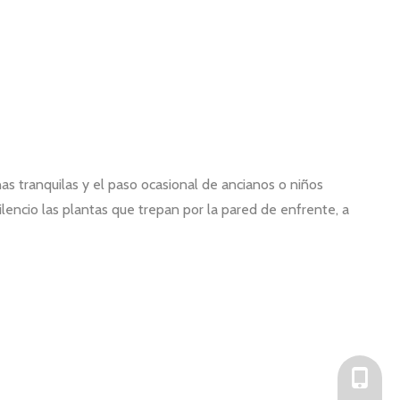
nas tranquilas y el paso ocasional de ancianos o niños
encio las plantas que trepan por la pared de enfrente, a
+86-136