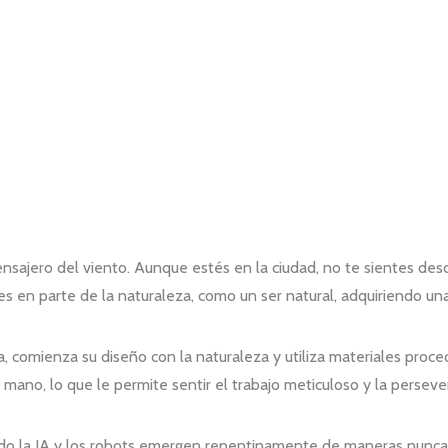
ensajero del viento. Aunque estés en la ciudad, no te sientes de
tes en parte de la naturaleza, como un ser natural, adquiriendo 
a, comienza su diseño con la naturaleza y utiliza materiales pro
a mano, lo que le permite sentir el trabajo meticuloso y la persev
do la IA y los robots emergen repentinamente de maneras nunca a